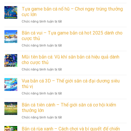
Cung
Thế
bắn
Tựa game bắn cá nổ hũ – Chơi ngay trúng thưởng
giới
cá:
game
cực lớn
“Bảo
săn
ở
Chức năng bình luận bị tắt
bối”
cá
Tựa
bí
thưởng
game
Bắn cá vui – Tựa game bắn cá hot 2025 dành cho
mật
cực
bắn
nâng
cược thủ
lớn
cá
cấp
ở
Chức năng bình luận bị tắt
nổ
trải
Bắn
hũ
nghiệm
cá
Mũi tên bắn cá: Vũ khí săn bắn cá hiệu quả dành
–
game
vui
Chơi
cho cược thủ
–
ngay
ở
Chức năng bình luận bị tắt
Tựa
trúng
Mũi
game
thưởng
tên
Vua bắn cá 3D – Thế giới săn cá đại dương siêu
bắn
cực
bắn
cá
thú vị
lớn
cá:
hot
ở
Chức năng bình luận bị tắt
Vũ
2025
Vua
khí
dành
bắn
Bắn cá tiên cánh – Thế giới săn cá cơ hội kiếm
săn
cho
cá
bắn
thưởng lớn
cược
3D
cá
thủ
ở
Chức năng bình luận bị tắt
–
hiệu
Bắn
Thế
quả
cá
Bắn cá rùa xanh – Cách chơi và bí quyết để chiến
giới
dành