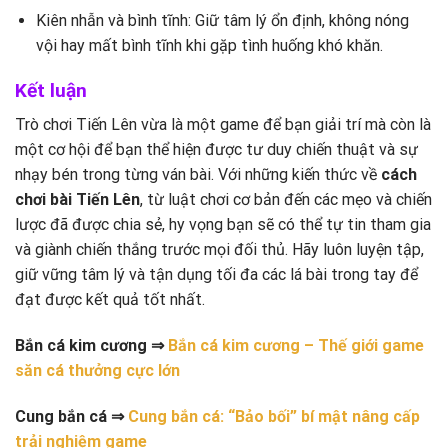
Kiên nhẫn và bình tĩnh: Giữ tâm lý ổn định, không nóng
vội hay mất bình tĩnh khi gặp tình huống khó khăn.
Kết luận
Trò chơi Tiến Lên vừa là một game để bạn giải trí mà còn là
một cơ hội để bạn thể hiện được tư duy chiến thuật và sự
nhạy bén trong từng ván bài. Với những kiến thức về
cách
chơi bài Tiến Lên
, từ luật chơi cơ bản đến các mẹo và chiến
lược đã được chia sẻ, hy vọng bạn sẽ có thể tự tin tham gia
và giành chiến thắng trước mọi đối thủ. Hãy luôn luyện tập,
giữ vững tâm lý và tận dụng tối đa các lá bài trong tay để
đạt được kết quả tốt nhất.
Bắn cá kim cương
⇒
Bắn cá kim cương – Thế giới game
săn cá thưởng cực lớn
Cung bắn cá
⇒
Cung bắn cá: “Bảo bối” bí mật nâng cấp
trải nghiệm game