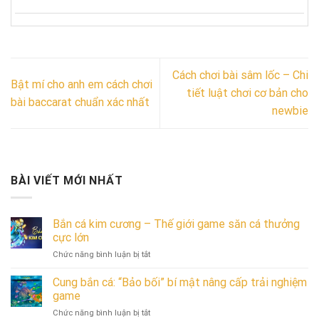
Cách chơi bài sâm lốc – Chi
Bật mí cho anh em cách chơi
tiết luật chơi cơ bản cho
bài baccarat chuẩn xác nhất
newbie
BÀI VIẾT MỚI NHẤT
Bắn cá kim cương – Thế giới game săn cá thưởng
cực lớn
ở
Chức năng bình luận bị tắt
Bắn
cá
Cung bắn cá: “Bảo bối” bí mật nâng cấp trải nghiệm
kim
game
cương
ở
Chức năng bình luận bị tắt
–