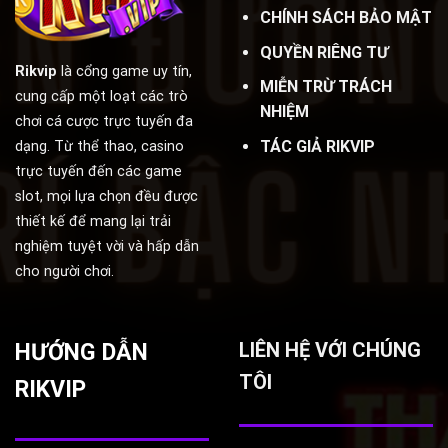
CHÍNH SÁCH BẢO MẬT
QUYỀN RIÊNG TƯ
Rikvip
là cổng game uy tín,
MIỄN TRỪ TRÁCH
cung cấp một loạt các trò
NHIỆM
chơi cá cược trực tuyến đa
TÁC GIẢ RIKVIP
dạng. Từ thể thao, casino
trực tuyến đến các game
slot, mọi lựa chọn đều được
thiết kế để mang lại trải
nghiệm tuyệt vời và hấp dẫn
cho người chơi.
HƯỚNG DẪN
LIÊN HỆ VỚI CHÚNG
TÔI
RIKVIP