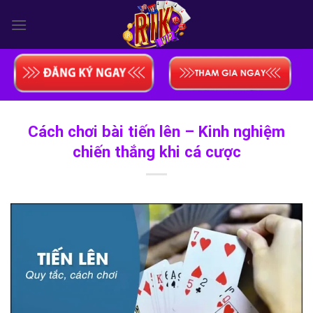
Skip
to
content
Cách chơi bài tiến lên – Kinh nghiệm
chiến thắng khi cá cược