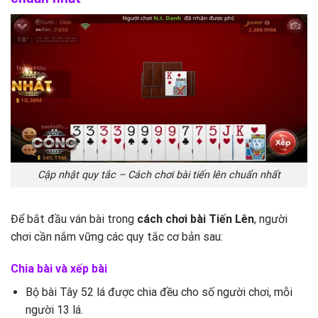
Cập nhật quy tắc – Cách chơi bài tiến lên chuẩn nhất
Để bắt đầu ván bài trong
cách chơi bài Tiến Lên
, người
chơi cần nắm vững các quy tắc cơ bản sau:
Chia bài và xếp bài
Bộ bài Tây 52 lá được chia đều cho số người chơi, mỗi
người 13 lá.