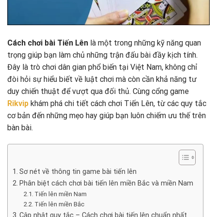
Cách chơi bài Tiến Lên
là một trong những kỹ năng quan
trọng giúp bạn làm chủ những trận đấu bài đầy kịch tính.
Đây là trò chơi dân gian phổ biến tại Việt Nam, không chỉ
đòi hỏi sự hiểu biết về luật chơi mà còn cần khả năng tư
duy chiến thuật để vượt qua đối thủ. Cùng cổng game
Rikvip
khám phá chi tiết cách chơi Tiến Lên, từ các quy tắc
cơ bản đến những mẹo hay giúp bạn luôn chiếm ưu thế trên
bàn bài.
Sơ nét về thông tin game bài tiến lên
Phân biệt cách chơi bài tiến lên miền Bắc và miền Nam
Tiến lên miền Nam
Tiến lên miền Bắc
Cập nhật quy tắc – Cách chơi bài tiến lên chuẩn nhất