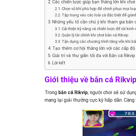
Các chiến lược giúp bạn thắng lớn khi chơi
Chọn vũ khí phù hợp để chinh phục mọi loạ
Tập trung vào các loài cá đặc biệt để giàn
Những yếu tố cần chú ý khi tham gia bắn c
Cải thiện kỹ năng và chiến lược để rút kinh
Quản lý tài chính khi chơi bắn cá Rikvip
Tận dụng các chương trình tăng vốn khi b
Tạo thêm cơ hội thắng lớn với các cấp độ 
Giải trí và thư giãn tối đa với Bắn cá Rikvip
Lời kết
Giới thiệu về bắn cá Rikvi
Trong
bắn cá Rikvip
, người chơi sẽ sử dụng
mang lại giải thưởng cực kỳ hấp dẫn. Càng 