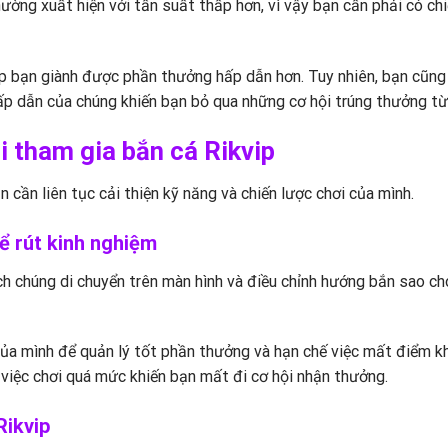
hường xuất hiện với tần suất thấp hơn, vì vậy bạn cần phải có ch
úp bạn giành được phần thưởng hấp dẫn hơn. Tuy nhiên, bạn cũng
ấp dẫn của chúng khiến bạn bỏ qua những cơ hội trúng thưởng từ 
i tham gia bắn cá Rikvip
n cần liên tục cải thiện kỹ năng và chiến lược chơi của mình.
để rút kinh nghiệm
ách chúng di chuyển trên màn hình và điều chỉnh hướng bắn sao ch
của mình để quản lý tốt phần thưởng và hạn chế việc mất điểm kh
h việc chơi quá mức khiến bạn mất đi cơ hội nhận thưởng.
Rikvip