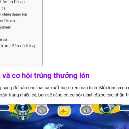
 bắn cá Rikvip
i cá
h chiến thắng lớn
á Rikvip
 nghiệm
ắn cá
trong Bắn cá Rikvip
p và cơ hội trúng thưởng lớn
 súng để bắn các loài cá xuất hiện trên màn hình. Mỗi loài cá có g
bắn trúng nhiều cá, bạn sẽ càng có cơ hội giành được các phần t