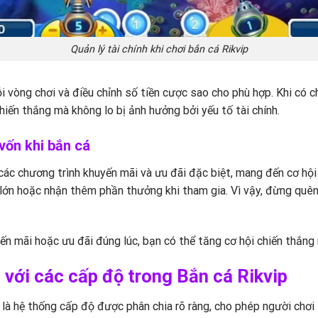
Quản lý tài chính khi chơi bắn cá Rikvip
 vòng chơi và điều chỉnh số tiền cược sao cho phù hợp. Khi có ch
chiến thắng mà không lo bị ảnh hưởng bởi yếu tố tài chính.
vốn khi bắn cá
c chương trình khuyến mãi và ưu đãi đặc biệt, mang đến cơ hội
 lớn hoặc nhận thêm phần thưởng khi tham gia. Vì vậy, đừng quê
ến mãi hoặc ưu đãi đúng lúc, bạn có thể tăng cơ hội chiến thắng 
 với các cấp độ trong Bắn cá Rikvip
là hệ thống cấp độ được phân chia rõ ràng, cho phép người chơ