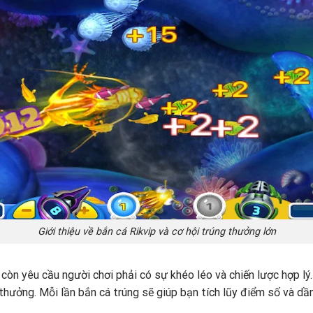
Giới thiệu về bắn cá Rikvip và cơ hội trúng thưởng lớn
còn yêu cầu người chơi phải có sự khéo léo và chiến lược hợp lý
thưởng. Mỗi lần bắn cá trúng sẽ giúp bạn tích lũy điểm số và dần 