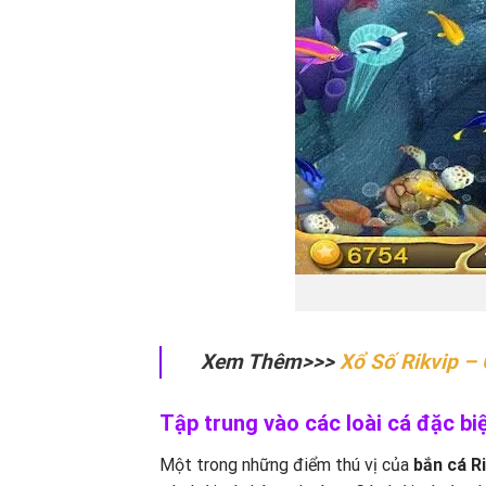
Xem Thêm>>>
Xổ Số Rikvip –
Tập trung vào các loài cá đặc bi
Một trong những điểm thú vị của
bắn cá R