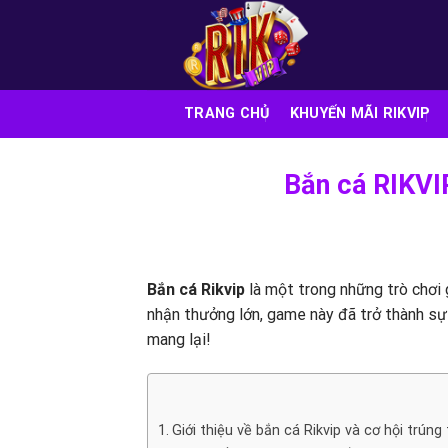
Skip
to
content
TRANG CHỦ
KHUYẾN MÃI RIKVIP
Bắn cá RIKV
Bắn cá Rikvip
là một trong những trò chơi g
nhận thưởng lớn, game này đã trở thành sự
mang lại!
Giới thiệu về bắn cá Rikvip và cơ hội trúng