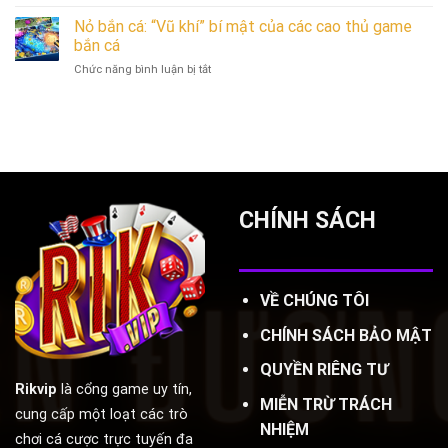
Bắn
Cách
hội
cá
Nỏ bắn cá: “Vũ khí” bí mật của các cao thủ game
chơi
kiếm
Tam
và
bắn cá
thưởng
Quốc
bí
lớn
ở
Chức năng bình luận bị tắt
–
quyết
Nỏ
Khám
để
bắn
phá
chiến
cá:
tựa
thắng
“Vũ
game
khí”
săn
bí
cá
mật
tỷ
của
lệ
CHÍNH SÁCH
các
thưởng
cao
cao
thủ
game
bắn
VỀ CHÚNG TÔI
cá
CHÍNH SÁCH BẢO MẬT
QUYỀN RIÊNG TƯ
Rikvip
là cổng game uy tín,
MIỄN TRỪ TRÁCH
cung cấp một loạt các trò
NHIỆM
chơi cá cược trực tuyến đa