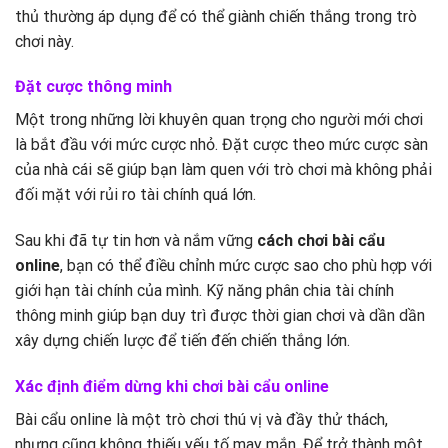
thủ thường áp dụng để có thể giành chiến thắng trong trò
chơi này.
Đặt cược thông minh
Một trong những lời khuyên quan trọng cho người mới chơi
là bắt đầu với mức cược nhỏ. Đặt cược theo mức cược sàn
của nhà cái sẽ giúp bạn làm quen với trò chơi mà không phải
đối mặt với rủi ro tài chính quá lớn.
Sau khi đã tự tin hơn và nắm vững
cách chơi bài cẩu
online
, bạn có thể điều chỉnh mức cược sao cho phù hợp với
giới hạn tài chính của mình. Kỹ năng phân chia tài chính
thông minh giúp bạn duy trì được thời gian chơi và dần dần
xây dựng chiến lược để tiến đến chiến thắng lớn.
Xác định điểm dừng khi chơi bài cẩu online
Bài cẩu online là một trò chơi thú vị và đầy thử thách,
nhưng cũng không thiếu yếu tố may mắn. Để trở thành một