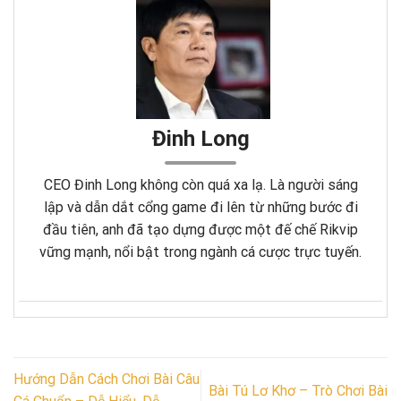
Đinh Long
CEO Đinh Long không còn quá xa lạ. Là người sáng
lập và dẫn dắt cổng game đi lên từ những bước đi
đầu tiên, anh đã tạo dựng được một đế chế Rikvip
vững mạnh, nổi bật trong ngành cá cược trực tuyến.
Hướng Dẫn Cách Chơi Bài Câu
Bài Tú Lơ Khơ – Trò Chơi Bài