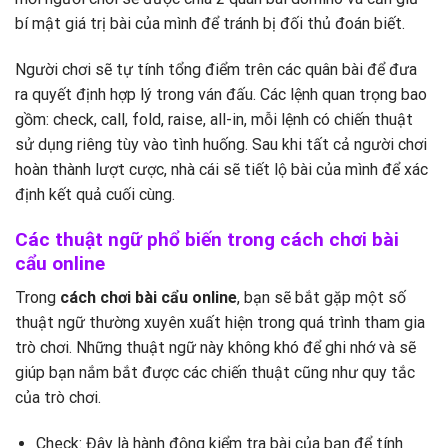
bí mật giá trị bài của mình để tránh bị đối thủ đoán biết.
Người chơi sẽ tự tính tổng điểm trên các quân bài để đưa
ra quyết định hợp lý trong ván đấu. Các lệnh quan trọng bao
gồm: check, call, fold, raise, all-in, mỗi lệnh có chiến thuật
sử dụng riêng tùy vào tình huống. Sau khi tất cả người chơi
hoàn thành lượt cược, nhà cái sẽ tiết lộ bài của mình để xác
định kết quả cuối cùng.
Các thuật ngữ phổ biến trong cách chơi bài
cẩu online
Trong
cách chơi bài cẩu online
, bạn sẽ bắt gặp một số
thuật ngữ thường xuyên xuất hiện trong quá trình tham gia
trò chơi. Những thuật ngữ này không khó để ghi nhớ và sẽ
giúp bạn nắm bắt được các chiến thuật cũng như quy tắc
của trò chơi.
Check: Đây là hành động kiểm tra bài của bạn để tính