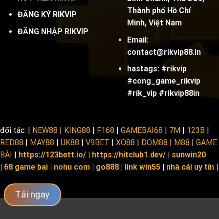
Thành phố Hồ Chí
ĐĂNG KÝ RIKVIP
Minh, Việt Nam
ĐĂNG NHẬP RIKVIP
Email:
contact@rikvip88.in
hastags: #rikvip
#cong_game_rikvip
#rik_vip #rikvip88in
đối tác:
|
NEW88
|
KING88
|
F168
|
GAMEBAI68
|
7M
|
123B
|
RED88
|
MAY88
|
UK88
|
V9BET
|
XO88
|
DOM88
|
M88
|
GAME
BÀI
|
https://123bett.io/
|
https://hitclub1.dev/
|
sunwin20
|
68 game bai
|
nohu com
|
go888
|
link win55
|
nhà cái uy tín
|
Tải ngay