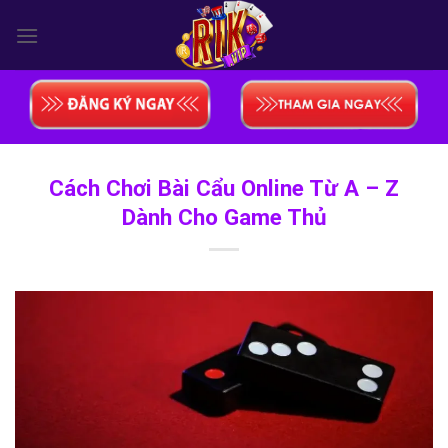
Skip
to
content
Cách Chơi Bài Cẩu Online Từ A – Z
Dành Cho Game Thủ