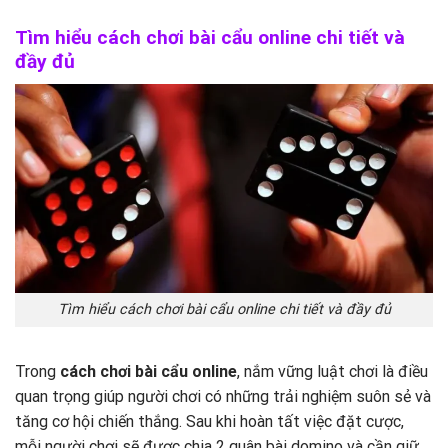
Tìm hiểu cách chơi bài cẩu online chi tiết và
đầy đủ
Tìm hiểu cách chơi bài cẩu online chi tiết và đầy đủ
Trong
cách chơi bài cẩu online
, nắm vững luật chơi là điều
quan trọng giúp người chơi có những trải nghiệm suôn sẻ và
tăng cơ hội chiến thắng. Sau khi hoàn tất việc đặt cược,
mỗi người chơi sẽ được chia 2 quân bài domino và cần giữ