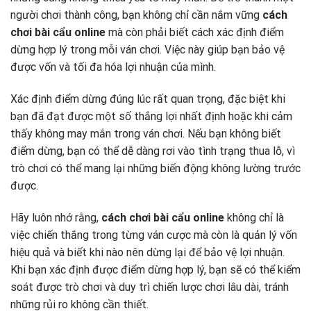
người chơi thành công, bạn không chỉ cần nắm vững
cách
chơi bài cẩu online
mà còn phải biết cách xác định điểm
dừng hợp lý trong mỗi ván chơi. Việc này giúp bạn bảo vệ
được vốn và tối đa hóa lợi nhuận của mình.
Xác định điểm dừng đúng lúc rất quan trọng, đặc biệt khi
bạn đã đạt được một số thắng lợi nhất định hoặc khi cảm
thấy không may mắn trong ván chơi. Nếu bạn không biết
điểm dừng, bạn có thể dễ dàng rơi vào tình trạng thua lỗ, vì
trò chơi có thể mang lại những biến động không lường trước
được.
Hãy luôn nhớ rằng,
cách chơi bài cẩu online
không chỉ là
việc chiến thắng trong từng ván cược mà còn là quản lý vốn
hiệu quả và biết khi nào nên dừng lại để bảo vệ lợi nhuận.
Khi bạn xác định được điểm dừng hợp lý, bạn sẽ có thể kiểm
soát được trò chơi và duy trì chiến lược chơi lâu dài, tránh
những rủi ro không cần thiết.