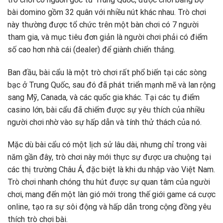
bài domino gồm 32 quân với nhiều nút khác nhau. Trò chơi
này thường được tổ chức trên một bàn chơi có 7 người
tham gia, và mục tiêu đơn giản là người chơi phải có điểm
số cao hơn nhà cái (dealer) để giành chiến thắng.
Ban đầu, bài cẩu là một trò chơi rất phổ biến tại các sòng
bạc ở Trung Quốc, sau đó đã phát triển mạnh mẽ và lan rộng
sang Mỹ, Canada, và các quốc gia khác. Tại các tụ điểm
casino lớn, bài cẩu đã chiếm được sự yêu thích của nhiều
người chơi nhờ vào sự hấp dẫn và tính thử thách của nó.
Mặc dù bài cẩu có một lịch sử lâu dài, nhưng chỉ trong vài
năm gần đây, trò chơi này mới thực sự được ưa chuộng tại
các thị trường Châu Á, đặc biệt là khi du nhập vào Việt Nam.
Trò chơi nhanh chóng thu hút được sự quan tâm của người
chơi, mang đến một làn gió mới trong thế giới game cá cược
online, tạo ra sự sôi động và hấp dẫn trong cộng đồng yêu
thích trò chơi bài.