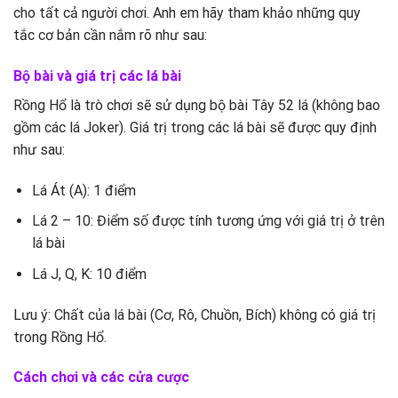
cho tất cả người chơi. Anh em hãy tham khảo những quy
tắc cơ bản cần nắm rõ như sau:
Bộ bài và giá trị các lá bài
Rồng Hổ là trò chơi sẽ sử dụng bộ bài Tây 52 lá (không bao
gồm các lá Joker). Giá trị trong các lá bài sẽ được quy định
như sau:
Lá Át (A): 1 điểm
Lá 2 – 10: Điểm số được tính tương ứng với giá trị ở trên
lá bài
Lá J, Q, K: 10 điểm
Lưu ý: Chất của lá bài (Cơ, Rô, Chuồn, Bích) không có giá trị
trong Rồng Hổ.
Cách chơi và các cửa cược