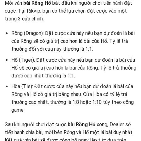
Mỗi ván
bài Rồng Hổ
bắt đầu khi người chơi tiến hành đặt
cược. Tại Rikvip, bạn có thể lựa chọn đặt cược vào một
trong 3 cửa chính:
Rồng (Dragon): Đặt cược cửa này nếu bạn dự đoán lá bài
của Rồng sẽ có giá trị cao hơn lá bài của Hổ. Tỷ lệ trả
thưởng đối với của này thường là 1:1.
Hổ (Tiger): Đặt cược cửa này nếu bạn dự đoán lá bài của
Hổ sẽ có giá trị cao hơn lá bài của Rồng. Tỷ lệ trả thưởng
được cập nhật thường là 1:1.
Hòa (Tie): Đặt cược cửa này nếu bạn dự đoán lá bài của
Rồng và Hổ có giá trị bằng nhau. Cửa Hòa có tỷ lệ trả
thưởng cao nhất, thường là 1:8 hoặc 1:10 tùy theo cổng
game.
Sau khi người chơi đặt cược
bài Rồng Hổ
xong, Dealer sẽ
tiến hành chia bài, mỗi bên Rồng và Hổ một lá bài duy nhất.
Kết quả ván bài sẽ được công bố ngay lập tức dựa trên