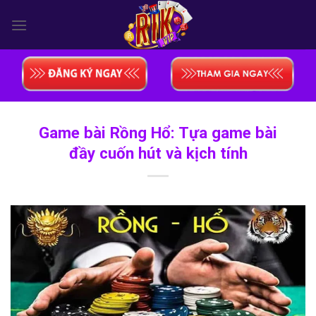
Skip
to
content
Game bài Rồng Hổ: Tựa game bài
đầy cuốn hút và kịch tính