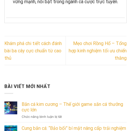
vững mạnh, nổi bật trong ngành cá cược trực tuyến.
Khám phá chi tiết cách đánh
Mẹo chơi Rồng Hổ – Tổng
bài ba cây cực chuẩn từ cao
hợp kinh nghiệm tối ưu chiến
thủ
thắng
BÀI VIẾT MỚI NHẤT
Bắn cá kim cương – Thế giới game săn cá thưởng
cực lớn
ở
Chức năng bình luận bị tắt
Bắn
cá
Cung bắn cá: “Bảo bối” bí mật nâng cấp trải nghiệm