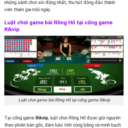
những sảnh chơi sôi động nhất, thu hút đông đảo thành
viên tham gia mỗi ngày.
Luật chơi game bài Rồng Hổ tại cổng game
Rikvip
Luật chơi game bài Rồng Hổ tại cổng game Rikvip
Tại cổng game
Rikvip
, luật chơi Rồng Hổ được giữ nguyên
theo phiên bản gốc, đảm bảo tính công bằng và minh bạch