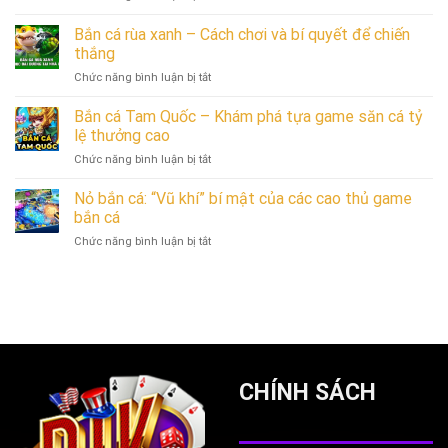
hiệu
Bắn
Thế
quả
cá
Bắn cá rùa xanh – Cách chơi và bí quyết để chiến
giới
dành
tiên
săn
thắng
cho
cánh
cá
cược
ở
Chức năng bình luận bị tắt
–
đại
thủ
Bắn
Thế
dương
cá
Bắn cá Tam Quốc – Khám phá tựa game săn cá tỷ
giới
siêu
rùa
săn
lệ thưởng cao
thú
xanh
cá
vị
ở
Chức năng bình luận bị tắt
–
cơ
Bắn
Cách
hội
cá
Nỏ bắn cá: “Vũ khí” bí mật của các cao thủ game
chơi
kiếm
Tam
và
bắn cá
thưởng
Quốc
bí
lớn
ở
Chức năng bình luận bị tắt
–
quyết
Nỏ
Khám
để
bắn
phá
chiến
cá:
tựa
thắng
“Vũ
game
khí”
săn
bí
cá
mật
tỷ
của
lệ
CHÍNH SÁCH
các
thưởng
cao
cao
thủ
game