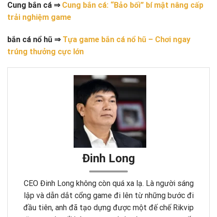
Cung bắn cá
⇒
Cung bắn cá: “Bảo bối” bí mật nâng cấp
trải nghiệm game
bắn cá nổ hũ
⇒
Tựa game bắn cá nổ hũ – Chơi ngay
trúng thưởng cực lớn
Đinh Long
CEO Đinh Long không còn quá xa lạ. Là người sáng
lập và dẫn dắt cổng game đi lên từ những bước đi
đầu tiên, anh đã tạo dựng được một đế chế Rikvip