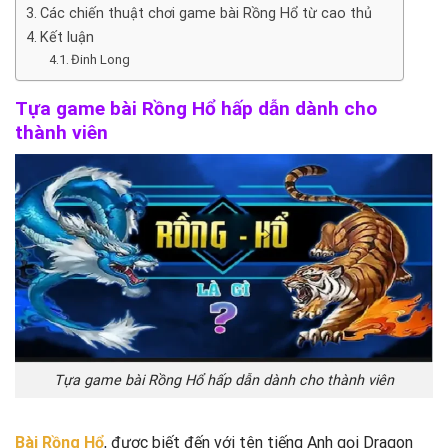
Các chiến thuật chơi game bài Rồng Hổ từ cao thủ
Kết luận
Đinh Long
Tựa game bài Rồng Hổ hấp dẫn dành cho
thành viên
Tựa game bài Rồng Hổ hấp dẫn dành cho thành viên
Bài Rồng Hổ
, được biết đến với tên tiếng Anh gọi Dragon