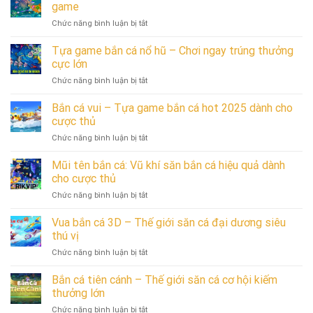
kim
game
cương
ở
Chức năng bình luận bị tắt
–
Cung
Thế
bắn
Tựa game bắn cá nổ hũ – Chơi ngay trúng thưởng
giới
cá:
game
cực lớn
“Bảo
săn
ở
Chức năng bình luận bị tắt
bối”
cá
Tựa
bí
thưởng
game
Bắn cá vui – Tựa game bắn cá hot 2025 dành cho
mật
cực
bắn
nâng
cược thủ
lớn
cá
cấp
ở
Chức năng bình luận bị tắt
nổ
trải
Bắn
hũ
nghiệm
cá
Mũi tên bắn cá: Vũ khí săn bắn cá hiệu quả dành
–
game
vui
Chơi
cho cược thủ
–
ngay
ở
Chức năng bình luận bị tắt
Tựa
trúng
Mũi
game
thưởng
tên
Vua bắn cá 3D – Thế giới săn cá đại dương siêu
bắn
cực
bắn
cá
thú vị
lớn
cá:
hot
ở
Chức năng bình luận bị tắt
Vũ
2025
Vua
khí
dành
bắn
Bắn cá tiên cánh – Thế giới săn cá cơ hội kiếm
săn
cho
cá
bắn
thưởng lớn
cược
3D
cá
thủ
ở
Chức năng bình luận bị tắt
–