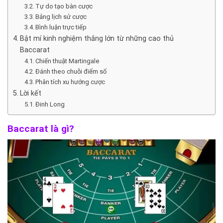
Tự do tạo bàn cược
Bảng lịch sử cược
Bình luận trực tiếp
Bật mí kinh nghiệm thắng lớn từ những cao thủ
Baccarat
Chiến thuật Martingale
Đánh theo chuỗi điểm số
Phân tích xu hướng cược
Lời kết
Đinh Long
Baccarat là gì?