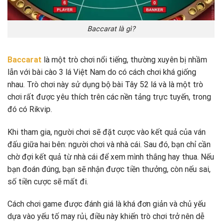
Baccarat là gì?
Baccarat
là một trò chơi nổi tiếng, thường xuyên bị nhầm
lẫn với bài cào 3 lá Việt Nam do có cách chơi khá giống
nhau. Trò chơi này sử dụng bộ bài Tây 52 lá và là một trò
chơi rất được yêu thích trên các nền tảng trực tuyến, trong
đó có Rikvip.
Khi tham gia, người chơi sẽ đặt cược vào kết quả của ván
đấu giữa hai bên: người chơi và nhà cái. Sau đó, bạn chỉ cần
chờ đợi kết quả từ nhà cái để xem mình thắng hay thua. Nếu
bạn đoán đúng, bạn sẽ nhận được tiền thưởng, còn nếu sai,
số tiền cược sẽ mất đi.
Cách chơi game được đánh giá là khá đơn giản và chủ yếu
dựa vào yếu tố may rủi, điều này khiến trò chơi trở nên dễ