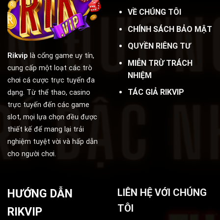
bắn
VỀ CHÚNG TÔI
cá
CHÍNH SÁCH BẢO MẬT
QUYỀN RIÊNG TƯ
Rikvip
là cổng game uy tín,
MIỄN TRỪ TRÁCH
cung cấp một loạt các trò
NHIỆM
chơi cá cược trực tuyến đa
TÁC GIẢ RIKVIP
dạng. Từ thể thao, casino
trực tuyến đến các game
slot, mọi lựa chọn đều được
thiết kế để mang lại trải
nghiệm tuyệt vời và hấp dẫn
cho người chơi.
HƯỚNG DẪN
LIÊN HỆ VỚI CHÚNG
TÔI
RIKVIP