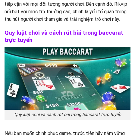
tiếp cận với mọi đối tượng người chơi. Bên cạnh đó, Rikvip
nổi bật với mức trả thưởng cao, chính là yếu tố quan trọng
thu hút người chơi tham gia và trải nghiệm trò chơi này.
Quy luật chơi và cách rút bài trong baccarat
trực tuyến
Quy luật chơi và cách rút bài trong baccarat trực tuyến
Nếu bạn muốn chinh phục game, trước tiên hãy nắm vững