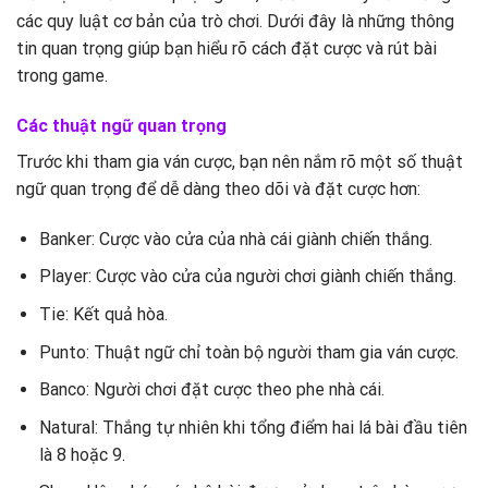
các quy luật cơ bản của trò chơi. Dưới đây là những thông
tin quan trọng giúp bạn hiểu rõ cách đặt cược và rút bài
trong game.
Các thuật ngữ quan trọng
Trước khi tham gia ván cược, bạn nên nắm rõ một số thuật
ngữ quan trọng để dễ dàng theo dõi và đặt cược hơn:
Banker: Cược vào cửa của nhà cái giành chiến thắng.
Player: Cược vào cửa của người chơi giành chiến thắng.
Tie: Kết quả hòa.
Punto: Thuật ngữ chỉ toàn bộ người tham gia ván cược.
Banco: Người chơi đặt cược theo phe nhà cái.
Natural: Thắng tự nhiên khi tổng điểm hai lá bài đầu tiên
là 8 hoặc 9.