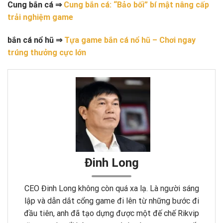
Cung bắn cá
⇒
Cung bắn cá: “Bảo bối” bí mật nâng cấp
trải nghiệm game
bắn cá nổ hũ
⇒
Tựa game bắn cá nổ hũ – Chơi ngay
trúng thưởng cực lớn
Đinh Long
CEO Đinh Long không còn quá xa lạ. Là người sáng
lập và dẫn dắt cổng game đi lên từ những bước đi
đầu tiên, anh đã tạo dựng được một đế chế Rikvip