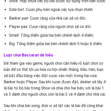
Shoe: Hộp chứa các bộ bài được sử dụng trên bàn cược.
Side bet: Cược phụ bên ngoài các lựa chọn chính.
Banker pair: Cược rằng cửa nhà cái sẽ có đôi.
Player pair: Cược rằng cửa người chơi sẽ có đôi.
Small: Tổng điểm giữa hai bên chênh lệch 4 điểm.
Big: Tổng điểm giữa hai bên chênh lệch 5 hoặc 6 điểm.
Luật chơi Baccarat dễ hiểu
Để tham gia vào game, người chơi cần hiểu rõ luật chơi cơ
bản để có thể tối ưu hóa cơ hội chiến thắng. Đầu tiên, bạn
sẽ bắt đầu bằng việc đặt cược vào một trong hai cửa:
Banker hoặc Player. Sau khi cược được đặt, dealer sẽ lấy 4
lá bài từ bộ bài trong Shoe và chia cho hai bên, với lá bài 1
và 3 dành cho người chơi, còn lá bài 2 và 4 dành cho nhà cái.
Sau khi chia bài xong, đơn vị sẽ lật các lá bài để công khai