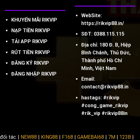
WebSite:
KHUYẾN MÃI RIKVIP
https://rikvip88.in/
NẠP TIỀN RIKVIP
SĐT: 0388.115.115
TẢI APP RIKVIP
Địa chỉ: 180 Đ. B, Hiệp
RÚT TIỀN RIKVIP
Bình Chánh, Thủ Đức,
Thành phố Hồ Chí
ĐĂNG KÝ RIKVIP
Minh, Việt Nam
ĐĂNG NHẬP RIKVIP
Email:
contact@rikvip88.in
hastags: #rikvip
#cong_game_rikvip
#rik_vip #rikvip88in
đối tác:
|
NEW88
|
KING88
|
F168
|
GAMEBAI68
|
7M
|
123B
|